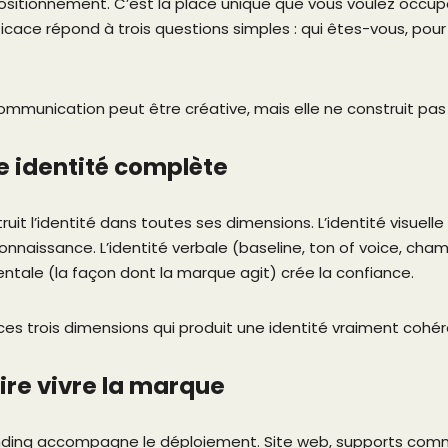
positionnement. C’est la place unique que vous voulez occuper
cace répond à trois questions simples : qui êtes-vous, pour
communication peut être créative, mais elle ne construit pa
e identité complète
ruit l’identité dans toutes ses dimensions. L’identité visuelle 
connaissance. L’identité verbale (baseline, ton of voice, champ
ntale (la façon dont la marque agit) crée la confiance.
 ces trois dimensions qui produit une identité vraiment coh
ire vivre la marque
nding accompagne le déploiement. Site web, supports comme