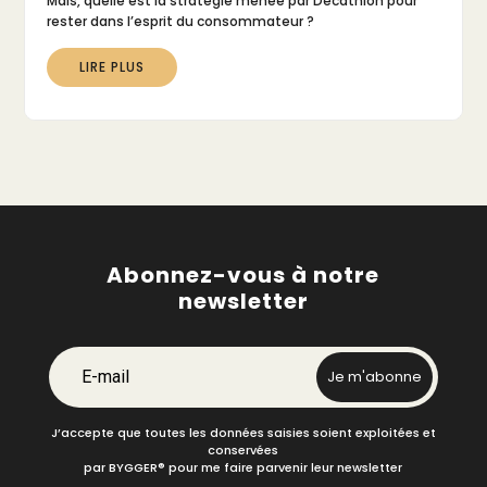
Mais, quelle est la stratégie menée par Décathlon pour
rester dans l’esprit du consommateur ?
LIRE PLUS
Abonnez-vous à notre
newsletter
E-mail
Je m'abonne
J’accepte que toutes les données saisies soient exploitées et
conservées
par BYGGER
®
pour me faire parvenir leur newsletter